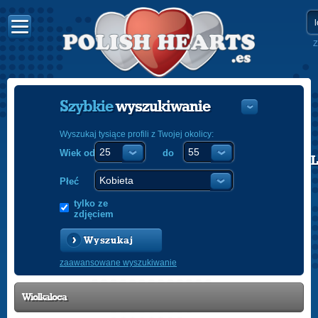
Z
Szybkie
wyszukiwanie
Wyszukaj tysiące profili z Twojej okolicy:
Wiek od
do
POLISH
ENGLISH
Płeć
tylko ze
zdjęciem
Wyszukaj
zaawansowane wyszukiwanie
Wiolkaloca