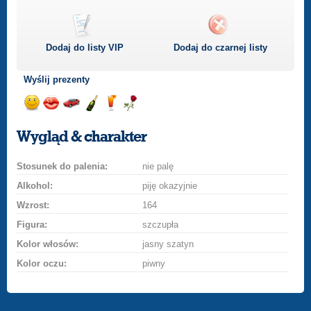
Dodaj do listy
VIP
Dodaj do czarnej listy
Wyślij prezenty
Wyślij
Wyślij
Przejażdżka
Wyślij
Wyślij
Wyślij
uśmiech
buziaka
samochodem
szampana
drinka
różę
Wygląd & charakter
Stosunek do palenia:
nie palę
Alkohol:
piję okazyjnie
Wzrost:
164
Figura:
szczupła
Kolor włosów:
jasny szatyn
Kolor oczu:
piwny