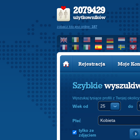
2079429
użytkowników
zobacz kto jest online:
187
Rejestracja
Moje Kon
Szybkie
wyszuki
Wyszukaj tysiące profili z Twojej okolicy
Wiek od
do
Płeć
tylko ze
zdjęciem