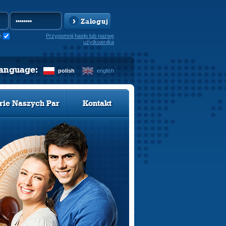
Zaloguj
e
Przypomnij hasło lub nazwę
użytkownika
language:
polish
english
rie Naszych Par
Kontakt