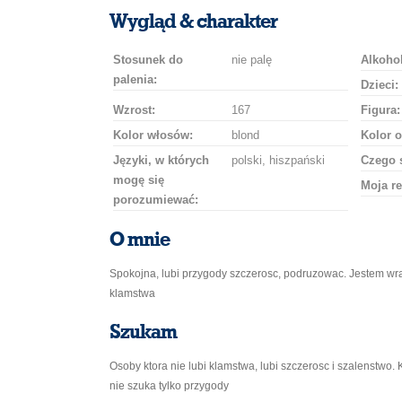
uśmiech
buziaka
samochodem
szampana
drinka
róż
Wygląd & charakter
Stosunek do
nie palę
Alkohol
palenia:
Dzieci:
Wzrost:
167
Figura:
Kolor włosów:
blond
Kolor o
Języki, w których
polski, hiszpański
Czego 
mogę się
Moja re
porozumiewać:
O mnie
Spokojna, lubi przygody szczerosc, podruzowac. Jestem wra
klamstwa
Szukam
Osoby ktora nie lubi klamstwa, lubi szczerosc i szalenstwo. Ko
nie szuka tylko przygody