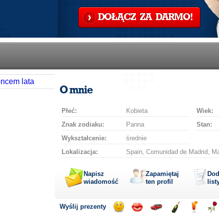
DOŁĄCZ ZA DARMO!
O mnie
Płeć:
Kobieta
Wiek:
Znak zodiaku:
Panna
Stan:
Wykształcenie:
średnie
Lokalizacja:
Spain, Comunidad de Madrid, Ma
Napisz
Zapamiętaj
Dod
wiadomość
ten profil
list
Wyślij prezenty
Wyślij
Wyślij
Przejażdżka
Wyślij
Wyślij
Wyś