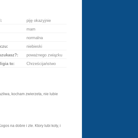
ę
:
piję okazyjnie
mam
normalna
czu:
niebieski
szukasz?:
poważnego związku
ligia to:
Chrześcijaństwo
zliwa, kocham zwierzeta, nie lubie
gos na dobre i zle. Ktory lubi koty, i