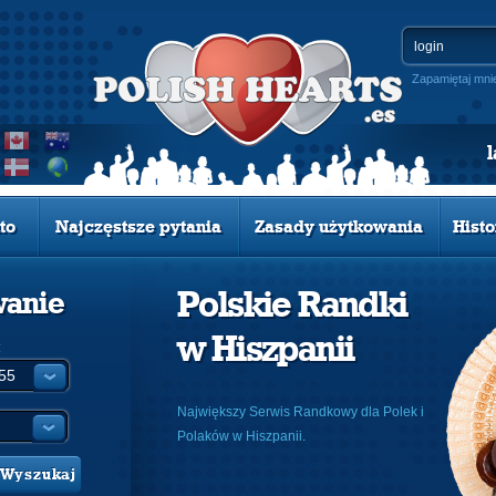
Zapamiętaj mni
to
Najczęstsze pytania
Zasady użytkowania
Histo
Polskie Randki
wanie
w Hiszpanii
:
Największy Serwis Randkowy dla Polek i
Polaków w Hiszpanii.
Wyszukaj