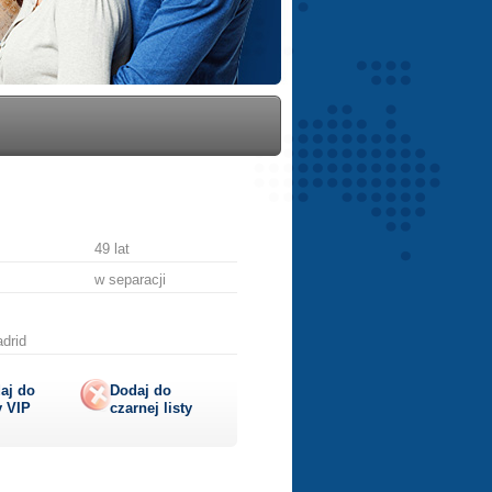
49 lat
w separacji
drid
aj do
Dodaj do
y
VIP
czarnej listy
lij