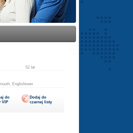
52 lat
mouth, Englishtown
aj do
Dodaj do
y
VIP
czarnej listy
lij
ę