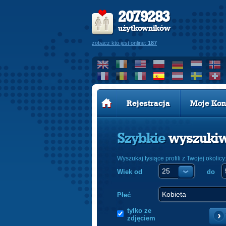
2079283
użytkowników
zobacz kto jest online:
187
Rejestracja
Moje Kon
Szybkie
wyszuki
Wyszukaj tysiące profili z Twojej okolicy
Wiek od
do
Płeć
tylko ze
zdjęciem