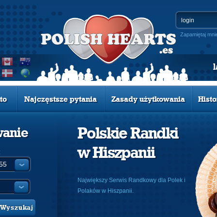
Zapamiętaj mni
to
Najczęstsze pytania
Zasady użytkowania
Histo
Polskie Randki
wanie
w Hiszpanii
:
Największy Serwis Randkowy dla Polek i
Polaków w Hiszpanii.
Wyszukaj