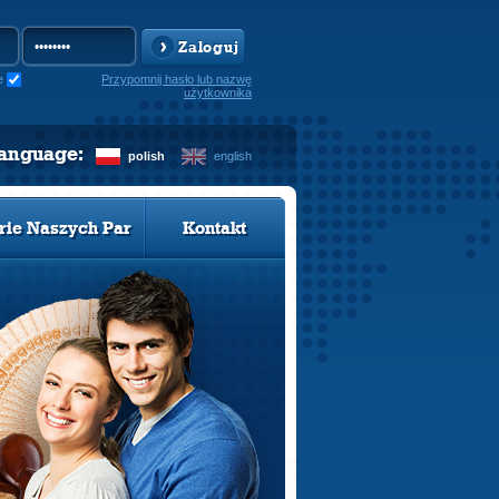
Zaloguj
e
Przypomnij hasło lub nazwę
użytkownika
language:
polish
english
rie Naszych Par
Kontakt