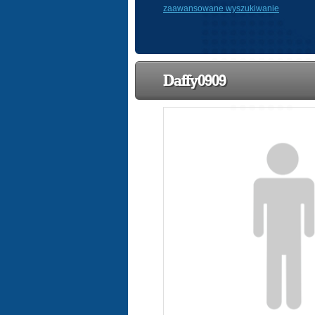
zaawansowane wyszukiwanie
Daffy0909