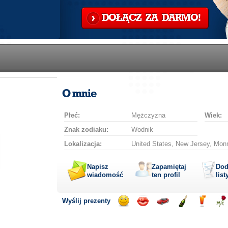
DOŁĄCZ ZA DARMO!
O mnie
Płeć:
Mężczyzna
Wiek:
Znak zodiaku:
Wodnik
Lokalizacja:
United States, New Jersey, Mon
Napisz
Zapamiętaj
Dod
wiadomość
ten profil
list
Wyślij prezenty
Wyślij
Wyślij
Przejażdżka
Wyślij
Wyślij
Wyś
uśmiech
buziaka
samochodem
szampana
drinka
róż