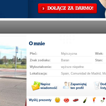
DOŁĄCZ ZA DARMO!
O mnie
Płeć:
Mężczyzna
Wiek:
Znak zodiaku:
Baran
Stan:
Wykształcenie:
wyższe niepełne
Lokalizacja:
Spain, Comunidad de Madrid, Ma
Napisz
Zapamiętaj
Dod
wiadomość
ten profil
list
Wyślij prezenty
Wyślij
Wyślij
Przejażdżka
Wyślij
Wyślij
Wyś