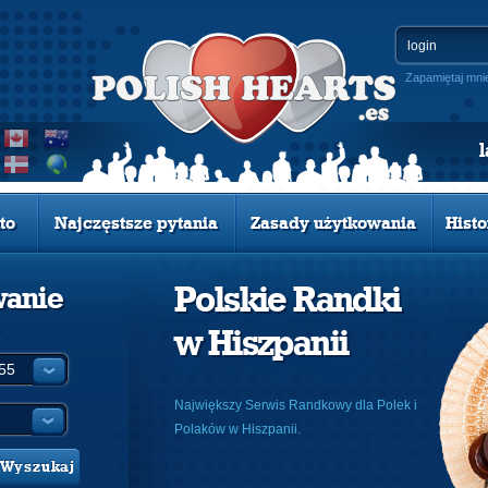
Zapamiętaj mni
to
Najczęstsze pytania
Zasady użytkowania
Histo
Polskie Randki
wanie
w Hiszpanii
:
Największy Serwis Randkowy dla Polek i
Polaków w Hiszpanii.
Wyszukaj