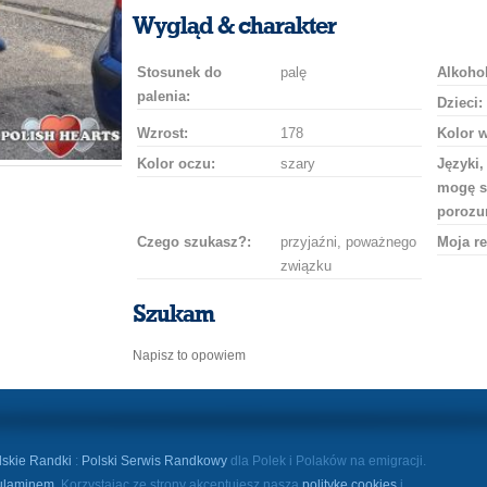
uśmiech
buziaka
samochodem
szampana
drinka
róż
Wygląd & charakter
Stosunek do
palę
Alkohol
palenia:
Dzieci:
Wzrost:
178
Kolor 
Kolor oczu:
szary
Języki,
mogę s
porozu
Czego szukasz?:
przyjaźni, poważnego
Moja re
związku
Szukam
Napisz to opowiem
lskie Randki
:
Polski Serwis Randkowy
dla Polek i Polaków na emigracji.
ulaminem
. Korzystając ze strony akceptujesz naszą
politykę cookies
i