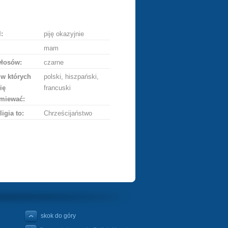
ę
:
piję okazyjnie
mam
włosów:
czarne
 w których
polski, hiszpański,
ię
francuski
miewać:
ligia to:
Chrześcijaństwo
skok do góry