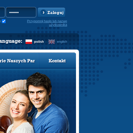
Zaloguj
e
Przypomnij hasło lub nazwę
użytkownika
language:
polish
english
rie Naszych Par
Kontakt