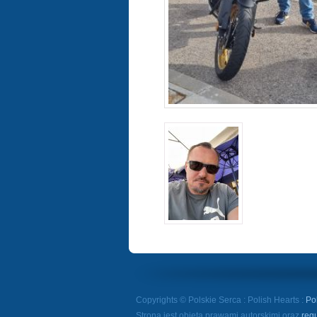
Copyrights © Polskie Serca : Polish Hearts :
Po
Strona jest objęta prawami autorskimi oraz
reg