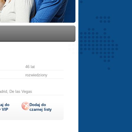
46 lat
rozwiedziony
drid, De las Vegas
aj do
Dodaj do
y
VIP
czarnej listy
lij