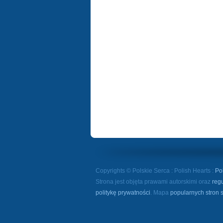
Copyrights © Polskie Serca : Polish Hearts :
Po
Strona jest objęta prawami autorskimi oraz
reg
politykę prywatności
. Mapa
popularnych stron 