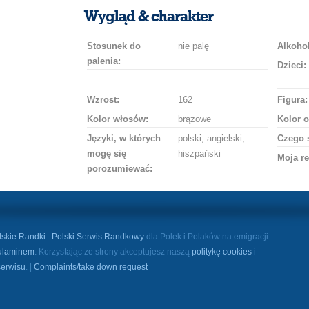
uśmiech
buziaka
samochodem
szampana
drinka
róż
Wygląd & charakter
Stosunek do
nie palę
Alkohol
palenia:
Dzieci:
Wzrost:
162
Figura:
Kolor włosów:
brązowe
Kolor o
Języki, w których
polski, angielski,
Czego 
mogę się
hiszpański
Moja re
porozumiewać:
lskie Randki
:
Polski Serwis Randkowy
dla Polek i Polaków na emigracji.
ulaminem
. Korzystając ze strony akceptujesz naszą
politykę cookies
i
serwisu
. |
Complaints/take down request