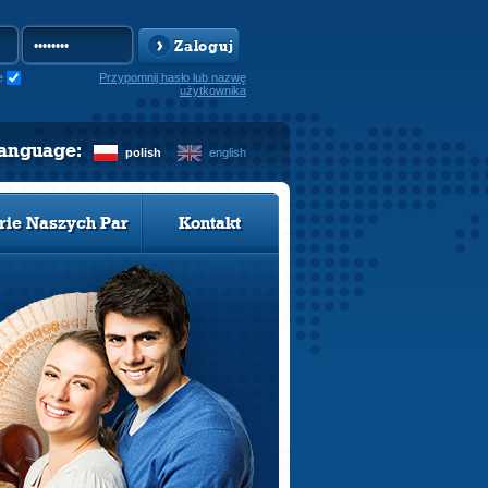
Zaloguj
e
Przypomnij hasło lub nazwę
użytkownika
language:
polish
english
rie Naszych Par
Kontakt