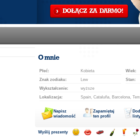
DOŁĄCZ ZA DARMO!
O mnie
Płeć:
Kobieta
Wiek:
Znak zodiaku:
Lew
Stan:
Wykształcenie:
wyższe
Lokalizacja:
Spain, Cataluña, Barcelona, Ter
Napisz
Zapamiętaj
Dod
wiadomość
ten profil
list
Wyślij prezenty
Wyślij
Wyślij
Przejażdżka
Wyślij
Wyślij
Wyś