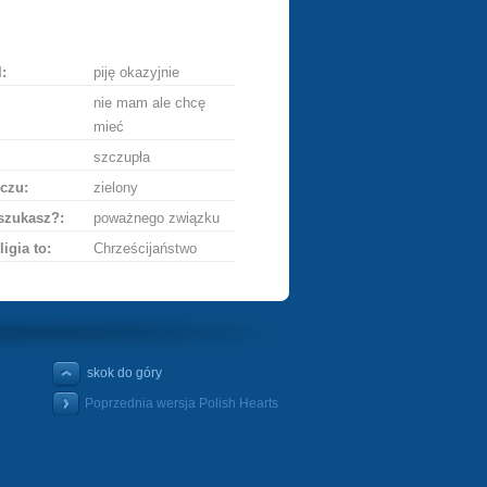
ę
:
piję okazyjnie
nie mam ale chcę
mieć
szczupła
czu:
zielony
szukasz?:
poważnego związku
ligia to:
Chrześcijaństwo
skok do góry
Poprzednia wersja Polish Hearts