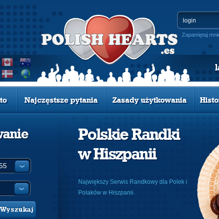
Zapamiętaj mni
to
Najczęstsze pytania
Zasady użytkowania
Histo
Polskie Randki
wanie
w Hiszpanii
:
Największy Serwis Randkowy dla Polek i
Polaków w Hiszpanii.
Wyszukaj