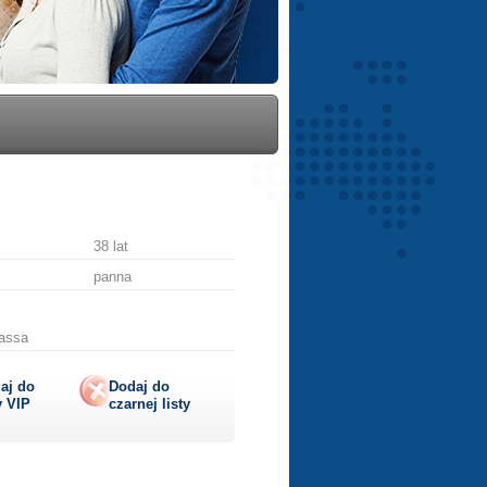
38 lat
panna
rassa
aj do
Dodaj do
y
VIP
czarnej listy
lij