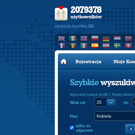
2079378
użytkowników
zobacz kto jest online:
215
Rejestracja
Moje Kon
Szybkie
wyszuki
Wyszukaj tysiące profili z Twojej okolicy
Wiek od
do
Płeć
tylko ze
zdjęciem