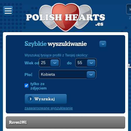
Z
Szybkie
wyszukiwanie
Wyszukaj tysiące profili z Twojej okolicy:
Wiek od
do
POLISH
ENGLISH
Płeć
tylko ze
zdjęciem
Wyszukaj
zaawansowane wyszukiwanie
Raven1991