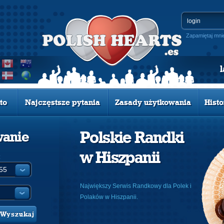
Zapamiętaj mni
to
Najczęstsze pytania
Zasady użytkowania
Histo
Polskie Randki
wanie
w Hiszpanii
:
Największy Serwis Randkowy dla Polek i
Polaków w Hiszpanii.
Wyszukaj