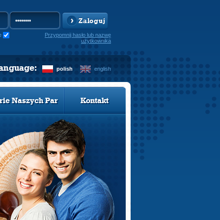
Zaloguj
e
Przypomnij hasło lub nazwę
użytkownika
language:
polish
english
rie Naszych Par
Kontakt