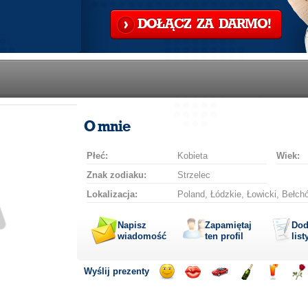
DOŁĄCZ ZA DARMO!
O mnie
Płeć:
Kobieta
Wiek:
Znak zodiaku:
Strzelec
Lokalizacja:
Poland, Łódzkie, Łowicki, Bełch
Napisz
Zapamiętaj
Dod
wiadomość
ten profil
list
Wyślij prezenty
Wyślij
Wyślij
Przejażdżka
Wyślij
Wyślij
Wyś
uśmiech
buziaka
samochodem
szampana
drinka
róż