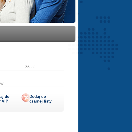
35 lat
ów
aj do
Dodaj do
y
VIP
czarnej listy
lij
ę