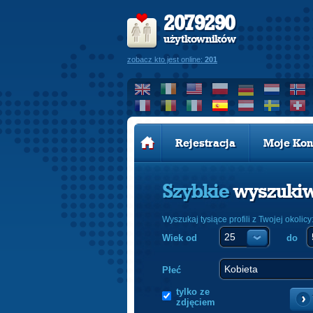
2079290
użytkowników
zobacz kto jest online:
201
Rejestracja
Moje Kon
Szybkie
wyszuki
Wyszukaj tysiące profili z Twojej okolicy
Wiek od
do
Płeć
tylko ze
zdjęciem