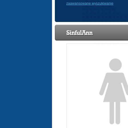
zaawansowane wyszukiwanie
SinfulAnn