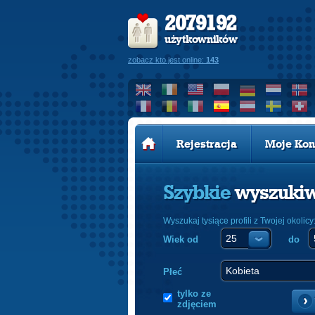
2079192
użytkowników
zobacz kto jest online:
143
Rejestracja
Moje Kon
Szybkie
wyszuki
Wyszukaj tysiące profili z Twojej okolicy
Wiek od
do
Płeć
tylko ze
zdjęciem