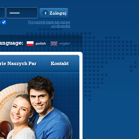
Zaloguj
e
Przypomnij hasło lub nazwę
użytkownika
language:
polish
english
rie Naszych Par
Kontakt