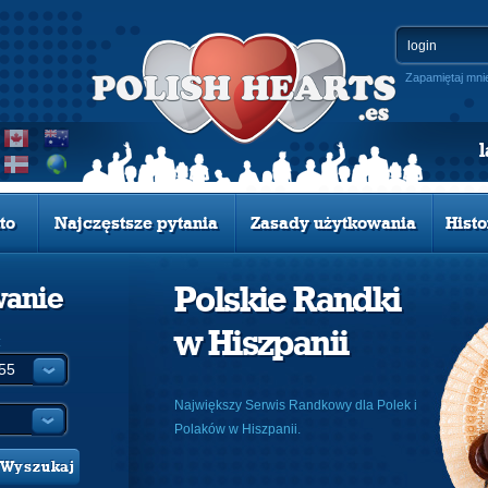
Zapamiętaj mni
to
Najczęstsze pytania
Zasady użytkowania
Histo
Polskie Randki
wanie
w Hiszpanii
:
Największy Serwis Randkowy dla Polek i
Polaków w Hiszpanii.
Wyszukaj