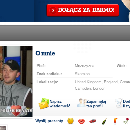
DOŁĄCZ ZA DARMO!
O mnie
Płeć:
Mężczyzna
Wiek:
Znak zodiaku:
Skorpion
Lokalizacja:
United Kingdom, England, Great
Campden, London
Napisz
Zapamiętaj
Dod
wiadomość
ten profil
list
Wyślij prezenty
Wyślij
Wyślij
Przejażdżka
Wyślij
Wyślij
Wyś