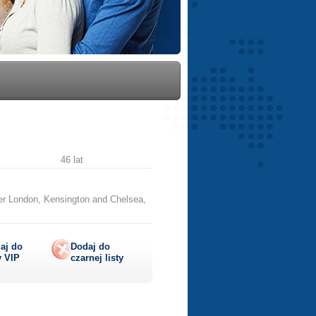
46 lat
er London, Kensington and Chelsea,
aj do
Dodaj do
y
VIP
czarnej listy
lij