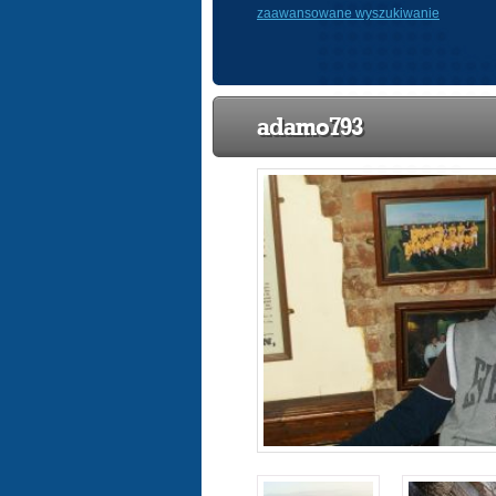
zaawansowane wyszukiwanie
adamo793