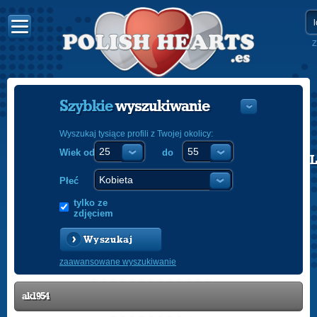
Z
Szybkie
wyszukiwanie
Wyszukaj tysiące profili z Twojej okolicy:
Wiek od
do
POLISH
ENGLISH
Płeć
tylko ze
zdjęciem
Wyszukaj
zaawansowane wyszukiwanie
ak1954