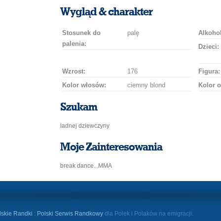
uśmiech
buziaka
samochodem
szampana
drinka
róż
Wygląd & charakter
Stosunek do
palę
Alkohol
palenia:
Dzieci:
Wzrost:
176
Figura:
Kolor włosów:
ciemny blond
Kolor o
Szukam
ladnej dziewczyny
Moje Zainteresowania
break dance...MMA
lskie Randki
:
Polski Serwis Randkowy
dla Polek i Polaków na emigracji.