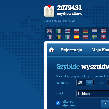
2079431
użytkowników
zobacz kto jest online:
194
Rejestracja
Moje Kon
Szybkie
wyszuki
Wyszukaj tysiące profili z Twojej okolicy
Wiek od
do
Płeć
tylko ze
zdjęciem