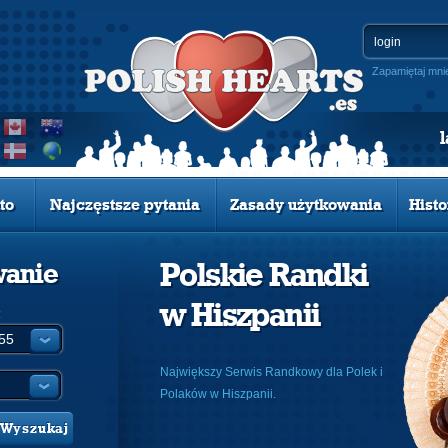
Zapamiętaj mni
to
Najczęstsze pytania
Zasady użytkowania
Histo
Polskie Randki
wanie
w Hiszpanii
:
Największy Serwis Randkowy dla Polek i
Polaków w Hiszpanii.
Wyszukaj