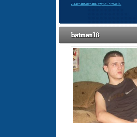
zaawansowane wyszukiwanie
batman18