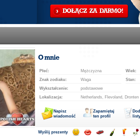
DOŁĄCZ ZA DARMO!
O mnie
Płeć:
Mężczyzna
Wiek:
Znak zodiaku:
Waga
Stan:
Wykształcenie:
podstawowe
Lokalizacja:
Netherlands, Flevoland, Dronten
Napisz
Zapamiętaj
Dod
wiadomość
ten profil
list
Wyślij prezenty
Wyślij
Wyślij
Przejażdżka
Wyślij
Wyślij
Wyś