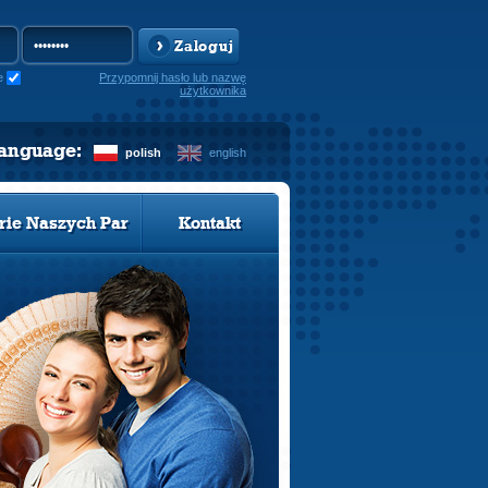
Zaloguj
e
Przypomnij hasło lub nazwę
użytkownika
language:
polish
english
rie Naszych Par
Kontakt