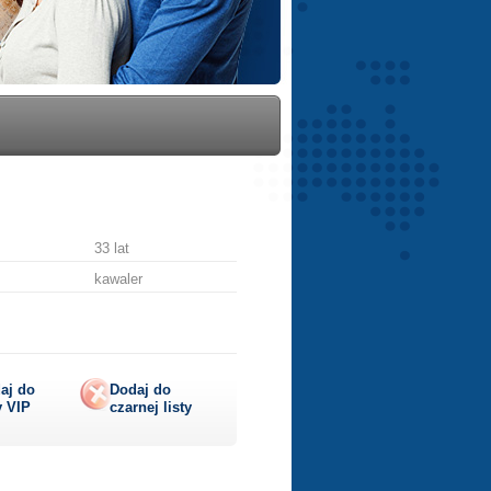
33 lat
kawaler
aj do
Dodaj do
y
VIP
czarnej listy
lij