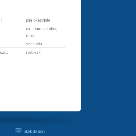
ę
:
piję okazyjnie
nie mam ale chcę
mieć
szczupła
czu:
niebieski
skok do góry