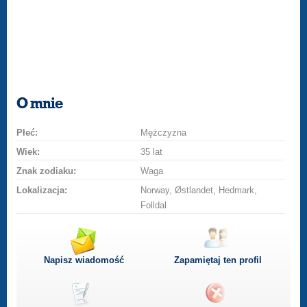
O mnie
Płeć:
Mężczyzna
Wiek:
35 lat
Znak zodiaku:
Waga
Lokalizacja:
Norway, Østlandet, Hedmark,
Folldal
Napisz wiadomość
Zapamiętaj ten profil