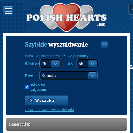
Z
Szybkie
wyszukiwanie
Wyszukaj tysiące profili z Twojej okolicy:
Wiek od
do
POLISH
ENGLISH
Płeć
tylko ze
zdjęciem
Wyszukaj
zaawansowane wyszukiwanie
brajannn132