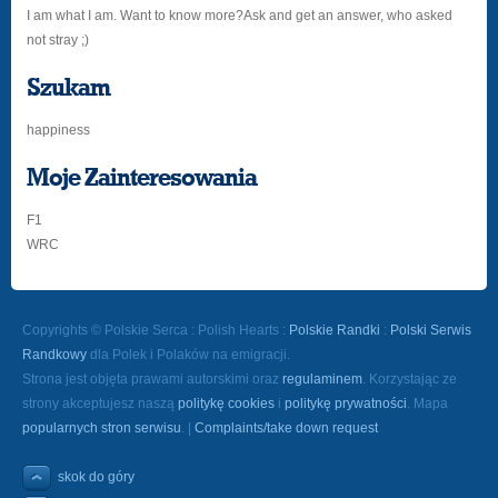
I am what I am. Want to know more?Ask and get an answer, who asked
not stray ;)
Szukam
happiness
Moje Zainteresowania
F1
WRC
Copyrights © Polskie Serca : Polish Hearts :
Polskie Randki
:
Polski Serwis
Randkowy
dla Polek i Polaków na emigracji.
Strona jest objęta prawami autorskimi oraz
regulaminem
. Korzystając ze
strony akceptujesz naszą
politykę cookies
i
politykę prywatności
. Mapa
popularnych stron serwisu
. |
Complaints/take down request
skok do góry