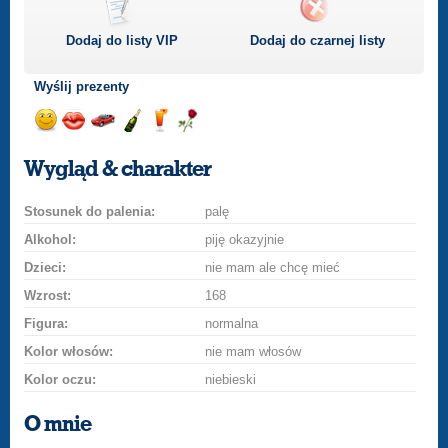
Dodaj do listy
VIP
Dodaj do czarnej listy
Wyślij prezenty
Wyślij
Wyślij
Przejażdżka
Wyślij
Wyślij
Wyślij
uśmiech
buziaka
samochodem
szampana
drinka
różę
Wygląd & charakter
Stosunek do palenia:
palę
Alkohol:
piję okazyjnie
Dzieci:
nie mam ale chcę mieć
Wzrost:
168
Figura:
normalna
Kolor włosów:
nie mam włosów
Kolor oczu:
niebieski
O mnie