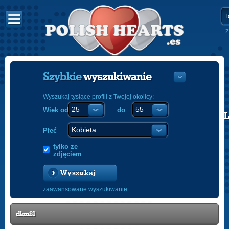
Z
Szybkie
wyszukiwanie
Wyszukaj tysiące profili z Twojej okolicy:
Wiek od
do
POLISH
ENGLISH
Płeć
tylko ze
zdjęciem
Wyszukaj
zaawansowane wyszukiwanie
dkm81