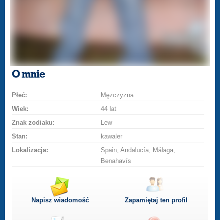
O mnie
Płeć:
Mężczyzna
Wiek:
44 lat
Znak zodiaku:
Lew
Stan:
kawaler
Lokalizacja:
Spain, Andalucía, Málaga,
Benahavís
Napisz wiadomość
Zapamiętaj ten profil