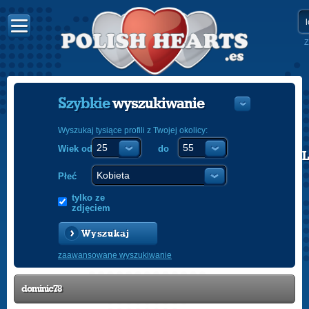
Z
Szybkie
wyszukiwanie
Wyszukaj tysiące profili z Twojej okolicy:
Wiek od
do
POLISH
ENGLISH
Płeć
tylko ze
zdjęciem
Wyszukaj
zaawansowane wyszukiwanie
dominic78