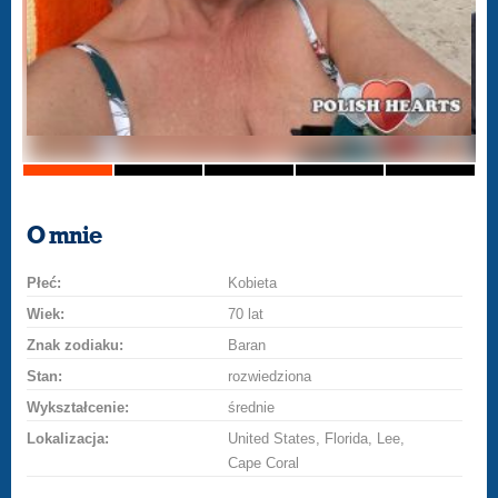
O mnie
Płeć:
Kobieta
Wiek:
70 lat
Znak zodiaku:
Baran
Stan:
rozwiedziona
Wykształcenie:
średnie
Lokalizacja:
United States, Florida, Lee,
Cape Coral