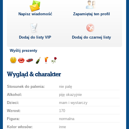
Napisz wiadomość
Zapamiętaj ten profil
Dodaj do listy
VIP
Dodaj do czarnej listy
Wyślij prezenty
Wyślij
Wyślij
Przejażdżka
Wyślij
Wyślij
Wyślij
uśmiech
buziaka
samochodem
szampana
drinka
różę
Wygląd & charakter
Stosunek do palenia:
nie palę
Alkohol:
piję okazyjnie
Dzieci:
mam i wystarczy
Wzrost:
170
Figura:
normalna
Kolor włosów:
inne