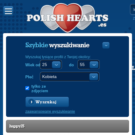
Z
Szybkie
wyszukiwanie
Wyszukaj tysiące profili z Twojej okolicy:
Wiek od
do
POLISH
ENGLISH
Płeć
tylko ze
zdjęciem
Wyszukaj
zaawansowane wyszukiwanie
happy25