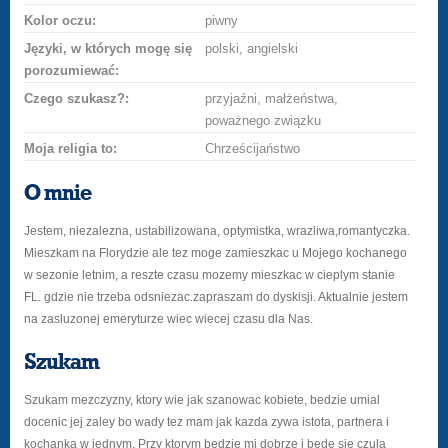
Kolor oczu:
piwny
Języki, w których mogę się
polski, angielski
porozumiewać:
Czego szukasz?:
przyjaźni, małżeństwa,
poważnego związku
Moja religia to:
Chrześcijaństwo
O mnie
Jestem, niezalezna, ustabilizowana, optymistka, wrazliwa,romantyczka.
Mieszkam na Florydzie ale tez moge zamieszkac u Mojego kochanego
w sezonie letnim, a reszte czasu mozemy mieszkac w cieplym stanie
FL. gdzie nie trzeba odsniezac.zapraszam do dyskisji. Aktualnie jestem
na zasluzonej emeryturze wiec wiecej czasu dla Nas.
Szukam
Szukam mezczyzny, ktory wie jak szanowac kobiete, bedzie umial
docenic jej zaley bo wady tez mam jak kazda zywa istota, partnera i
kochanka w jednym. Przy ktorym bedzie mi dobrze i bede sie czula