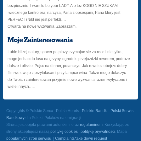
bezpiecznie. I want to be your LADY. Ale tez KOGO NIE SZUKAM
:wiecznego kontrolera, narcyza, Pana z opsesjami, Pana ktory jest
PERFECT (Nikt nie jest perfekt)….
Otwarta na nowe wyzwania. Zapraszam.
Moje Zainteresowania
Lubie blizej natury, spacer po plazy trzymajac sie za rece i nie tylko,
moge jechac do lasu na grzyby, ogrodek, przejazdzki rowerem, podroze
dalsze i bliskie. Pojsc na dinner, potanczyc. Jak rowniez obejrzc dobry
film we dwoje z przytulasami przy lampce wina. Takze moge dolaczyc
do Twoich zainteresowan przyjmie nowe wyzwania razem wytyczone i
wiele innych…..
Copyrights © Polskie Serca : Polish Hearts :
Polskie Randki
:
Polski Serwis
Randkowy
dla Polek i Polaków na emigracji.
Strona jest objęta prawami autorskimi oraz
regulaminem
. Korzystając ze
strony akceptujesz naszą
politykę cookies
i
politykę prywatności
. Mapa
popularnych stron serwisu
. |
Complaints/take down request