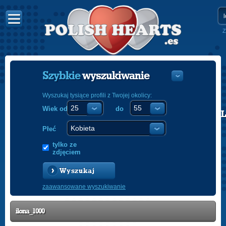
Z
Szybkie
wyszukiwanie
Wyszukaj tysiące profili z Twojej okolicy:
Wiek od
do
POLISH
ENGLISH
Płeć
tylko ze
zdjęciem
Wyszukaj
zaawansowane wyszukiwanie
ilona_1000