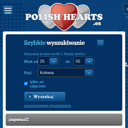
Z
Szybkie
wyszukiwanie
Wyszukaj tysiące profili z Twojej okolicy:
Wiek od
do
POLISH
ENGLISH
Płeć
tylko ze
zdjęciem
Wyszukaj
zaawansowane wyszukiwanie
jangumaa72