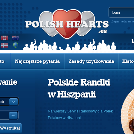
Zapamiętaj mni
to
Najczęstsze pytania
Zasady użytkowania
Histo
Polskie Randki
wanie
w Hiszpanii
:
Największy Serwis Randkowy dla Polek i
Polaków w Hiszpanii.
Wyszukaj