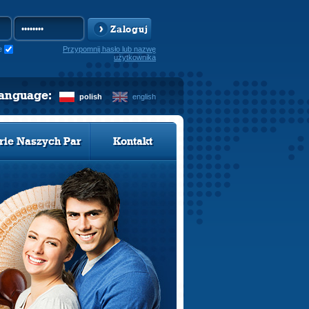
Zaloguj
e
Przypomnij hasło lub nazwę
użytkownika
language:
polish
english
rie Naszych Par
Kontakt