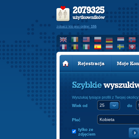
2079325
użytkowników
zobacz kto jest online:
155
Rejestracja
Moje Kon
Szybkie
wyszuki
Wyszukaj tysiące profili z Twojej okolicy
Wiek od
do
Płeć
tylko ze
zdjęciem