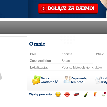
DOŁĄCZ ZA DARMO!
O mnie
Płeć:
Kobieta
Wiek:
Znak zodiaku:
Baran
Lokalizacja:
Poland, Małopolskie, Kraków
Napisz
Zapamiętaj
Dod
wiadomość
ten profil
list
Wyślij prezenty
Wyślij
Wyślij
Przejażdżka
Wyślij
Wyślij
Wyś
uśmiech
buziaka
samochodem
szampana
drinka
róż