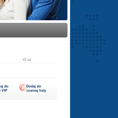
45 lat
aj do
Dodaj do
y
VIP
czarnej listy
lij
ę