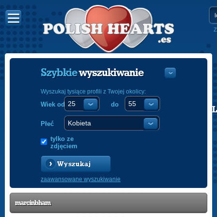
Z
Szybkie
wyszukiwanie
Wyszukaj tysiące profili z Twojej okolicy:
Wiek od
do
POLISH
ENGLISH
Płeć
tylko ze
zdjęciem
Wyszukaj
zaawansowane wyszukiwanie
marcinbham