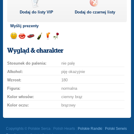
Dodaj do listy
VIP
Dodaj do czarnej listy
Wyślij prezenty
Wyślij
Wyślij
Przejażdżka
Wyślij
Wyślij
Wyślij
uśmiech
buziaka
samochodem
szampana
drinka
różę
Wygląd & charakter
Stosunek do palenia:
nie palę
Alkohol:
piję okazyjnie
Wzrost:
180
Figura:
normalna
Kolor włosów:
ciemny brąz
Kolor oczu:
brązowy
Copyrights © Polskie Serca : Polish Hearts :
Polskie Randki
:
Polski Serwis