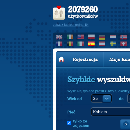
2079260
użytkowników
zobacz kto jest online:
84
Rejestracja
Moje Kon
Szybkie
wyszuki
Wyszukaj tysiące profili z Twojej okolicy
Wiek od
do
Płeć
tylko ze
zdjęciem