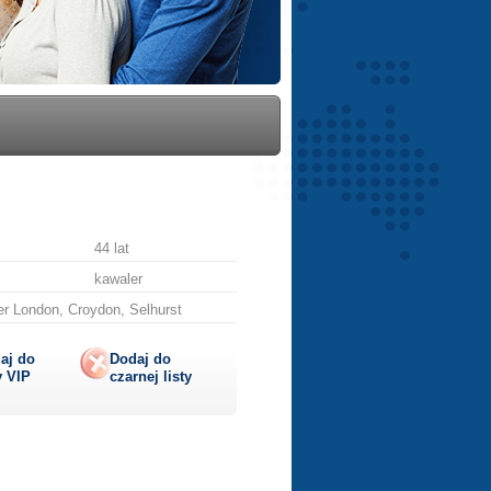
44 lat
kawaler
er London, Croydon, Selhurst
aj do
Dodaj do
y
VIP
czarnej listy
lij
ę