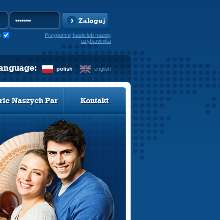
Zaloguj
e
Przypomnij hasło lub nazwę
użytkownika
language:
polish
english
rie Naszych Par
Kontakt