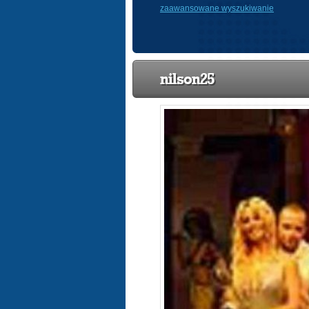
zaawansowane wyszukiwanie
nilson25