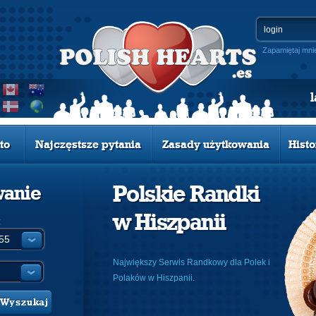
Zapamiętaj mni
to
Najczęstsze pytania
Zasady użytkowania
Histo
Polskie Randki
wanie
w Hiszpanii
:
Największy Serwis Randkowy dla Polek i
Polaków w Hiszpanii.
Wyszukaj