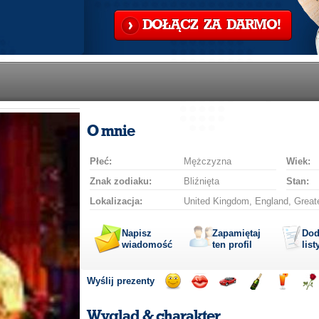
DOŁĄCZ ZA DARMO!
O mnie
Płeć:
Mężczyzna
Wiek:
Znak zodiaku:
Bliźnięta
Stan:
Lokalizacja:
United Kingdom, England, Great
Napisz
Zapamiętaj
Dod
wiadomość
ten profil
list
Wyślij prezenty
Wyślij
Wyślij
Przejażdżka
Wyślij
Wyślij
Wyś
uśmiech
buziaka
samochodem
szampana
drinka
róż
Wygląd & charakter