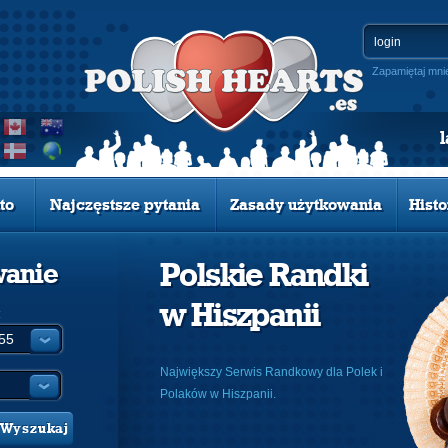
Zapamiętaj mni
to
Najczęstsze pytania
Zasady użytkowania
Histo
Polskie Randki
wanie
w Hiszpanii
:
Największy Serwis Randkowy dla Polek i
Polaków w Hiszpanii.
Wyszukaj