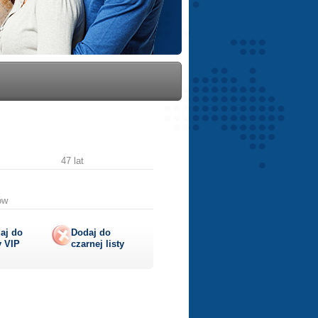
47 lat
ów
aj do
Dodaj do
y
VIP
czarnej listy
lij
ę