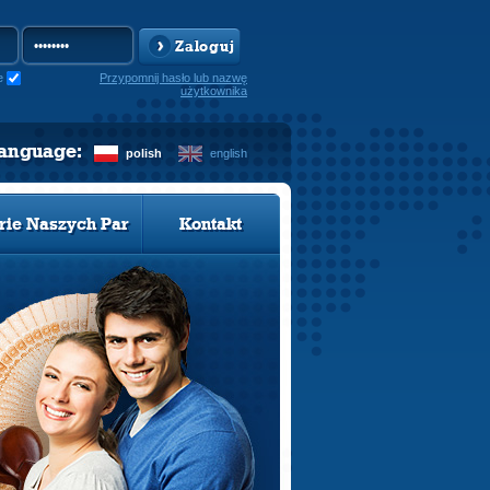
Zaloguj
e
Przypomnij hasło lub nazwę
użytkownika
language:
polish
english
rie Naszych Par
Kontakt