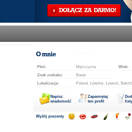
DOŁĄCZ ZA DARMO!
O mnie
Płeć:
Mężczyzna
Wiek:
Znak zodiaku:
Baran
Lokalizacja:
Poland, Łódzkie, Łowicki, Bełch
Napisz
Zapamiętaj
Dod
wiadomość
ten profil
list
Wyślij prezenty
Wyślij
Wyślij
Przejażdżka
Wyślij
Wyślij
Wyś
uśmiech
buziaka
samochodem
szampana
drinka
róż