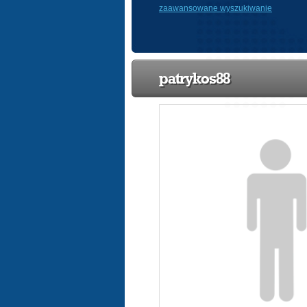
zaawansowane wyszukiwanie
patrykos88