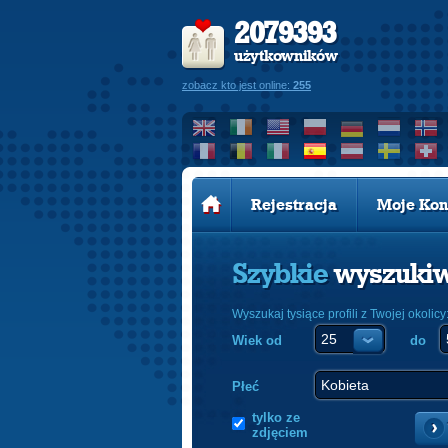
2079393
użytkowników
zobacz kto jest online:
255
Rejestracja
Moje Kon
Szybkie
wyszuki
Wyszukaj tysiące profili z Twojej okolicy
Wiek od
do
Płeć
tylko ze
zdjęciem