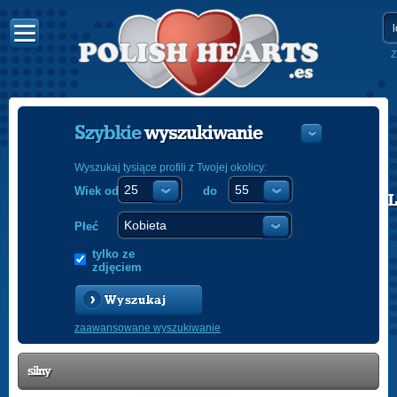
Z
Szybkie
wyszukiwanie
Wyszukaj tysiące profili z Twojej okolicy:
Wiek od
do
POLISH
ENGLISH
Płeć
tylko ze
zdjęciem
Wyszukaj
zaawansowane wyszukiwanie
silny