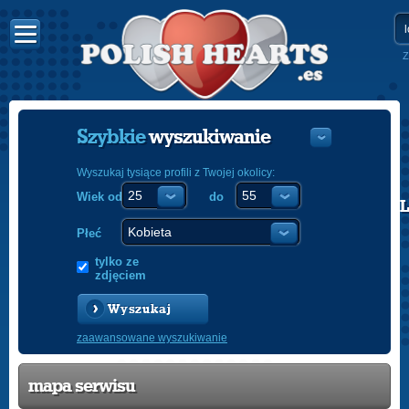
Z
Szybkie
wyszukiwanie
Wyszukaj tysiące profili z Twojej okolicy:
Wiek od
do
POLISH
ENGLISH
Płeć
tylko ze
zdjęciem
Wyszukaj
zaawansowane wyszukiwanie
mapa serwisu