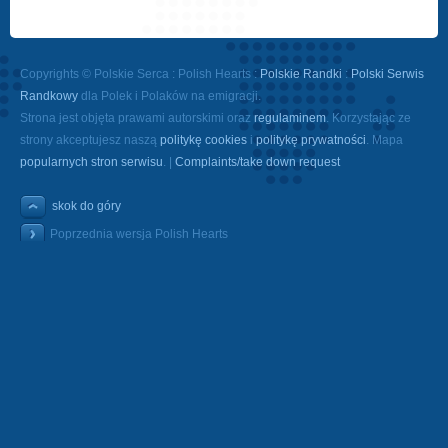
Copyrights © Polskie Serca : Polish Hearts :
Polskie Randki
:
Polski Serwis
Randkowy
dla Polek i Polaków na emigracji.
Strona jest objęta prawami autorskimi oraz
regulaminem
. Korzystając ze
strony akceptujesz naszą
politykę cookies
i
politykę prywatności
. Mapa
popularnych stron serwisu
. |
Complaints/take down request
skok do góry
Poprzednia wersja Polish Hearts