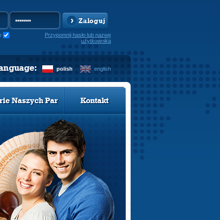
Zaloguj
e
Przypomnij hasło lub nazwę
użytkownika
language:
polish
english
rie Naszych Par
Kontakt