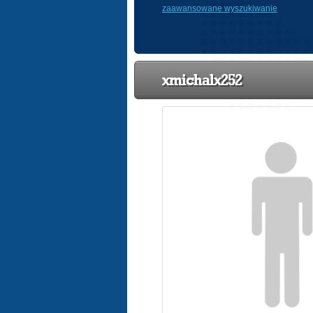
zaawansowane wyszukiwanie
xmichalx252