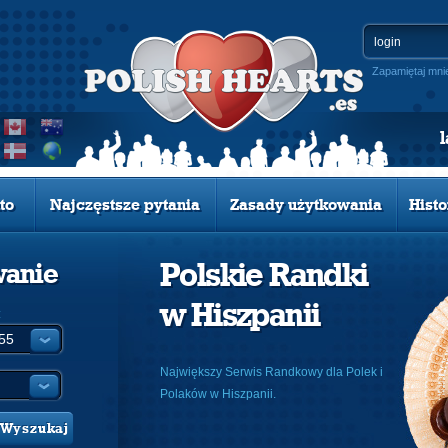
Zapamiętaj mni
to
Najczęstsze pytania
Zasady użytkowania
Histo
Polskie Randki
wanie
w Hiszpanii
:
Największy Serwis Randkowy dla Polek i
Polaków w Hiszpanii.
Wyszukaj