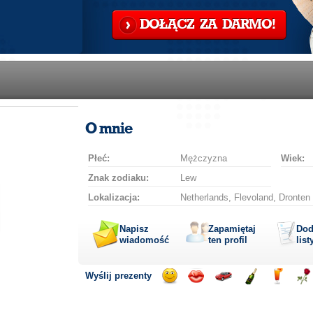
DOŁĄCZ ZA DARMO!
O mnie
Płeć:
Mężczyzna
Wiek:
Znak zodiaku:
Lew
Lokalizacja:
Netherlands, Flevoland, Dronten
Napisz
Zapamiętaj
Dod
wiadomość
ten profil
list
Wyślij prezenty
Wyślij
Wyślij
Przejażdżka
Wyślij
Wyślij
Wyś
uśmiech
buziaka
samochodem
szampana
drinka
róż