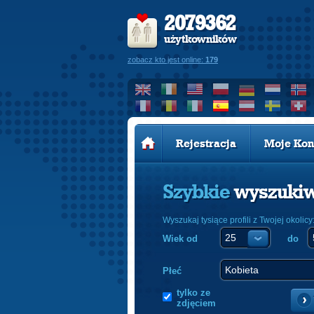
2079362
użytkowników
zobacz kto jest online:
179
Rejestracja
Moje Kon
Szybkie
wyszuki
Wyszukaj tysiące profili z Twojej okolicy
Wiek od
do
Płeć
tylko ze
zdjęciem