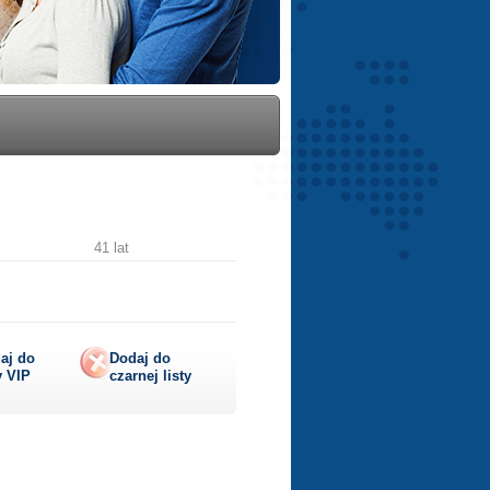
41 lat
aj do
Dodaj do
y
VIP
czarnej listy
lij
ę