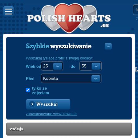
Z
Szybkie
wyszukiwanie
Wyszukaj tysiące profili z Twojej okolicy:
Wiek od
do
POLISH
ENGLISH
Płeć
tylko ze
zdjęciem
Wyszukaj
zaawansowane wyszukiwanie
zuzkaja