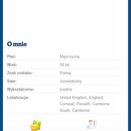
O mnie
Płeć:
Mężczyzna
Wiek:
56 lat
Znak zodiaku:
Panna
Stan:
rozwiedziony
Wykształcenie:
średnie
Lokalizacja:
United Kingdom, England,
Cornwall, Penwith, Camborne
South, Camborne