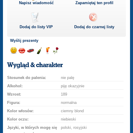
Napisz wiadomość
Zapamiętaj ten profil
Dodaj do listy
VIP
Dodaj do czarnej listy
Wyślij prezenty
Wyślij
Wyślij
Przejażdżka
Wyślij
Wyślij
Wyślij
uśmiech
buziaka
samochodem
szampana
drinka
różę
Wygląd & charakter
Stosunek do palenia:
nie palę
Alkohol:
piję okazyjnie
Wzrost:
189
Figura:
normalna
Kolor włosów:
ciemny blond
Kolor oczu:
niebieski
Języki, w których mogę się
polski, rosyjski