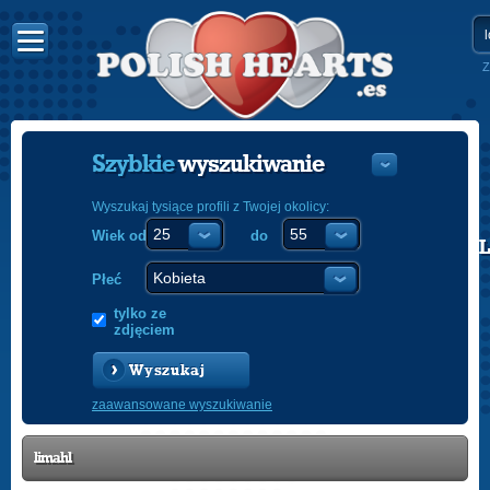
Z
Szybkie
wyszukiwanie
Wyszukaj tysiące profili z Twojej okolicy:
Wiek od
do
POLISH
ENGLISH
Płeć
tylko ze
zdjęciem
Wyszukaj
zaawansowane wyszukiwanie
limahl