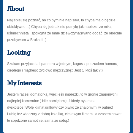
About
Najlepiej się poznać, bo co bym nie napisała, to chyba mało będzie
obiektywne...:) Chyba się jednak nie pomylę jak napisze, ze miła,
uśmiechnięta i spokojna ze mnie dziewczyna:)Warto dodać, że obecnie
przebywam w Brukseli :)
Looking
Szukam przyjaciela i partnera w jednym, kogoś z poczuciem humoru,
ciepłego i mądrego życiowo mężczyznę:) Jest tu ktoś taki?:)
My Interests
Jestem raczej domatorką, więc jeśli imprezki, to w gronie znajomych i
najlepiej kameralne:) Nie pamiętam już kiedy byłam na
dyskotece:)Wolę klimat grillowy czy piwko ze znajomymi w pubie:)
Lubię też wieczory z dobrą książką, ciekawym filmem...a czasem nawet
te spędzone samotnie, sama ze sobą:)