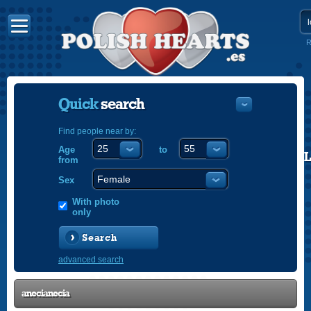
R
Quick
search
Find people near by:
Age
to
POLISH
from
ENGLISH
Sex
With photo
only
Search
advanced search
anecianecia